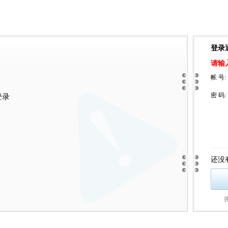
登录
请输
帐 号:
密 码:
登录
还没