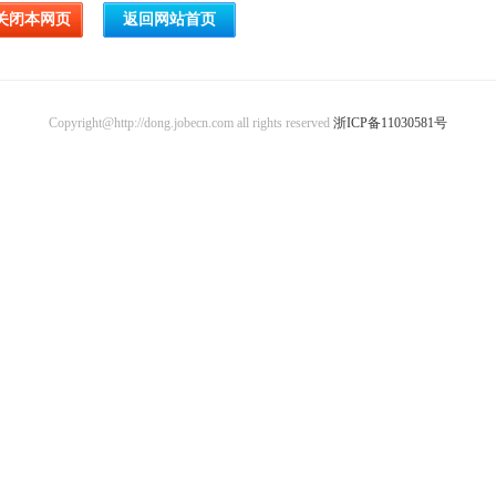
Copyright@http://dong.jobecn.com all rights reserved
浙ICP备11030581号