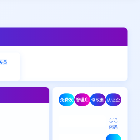
务员
免费发
管理店
修改删
认证企
布信息
铺
除信息
业/商家
忘记
密码