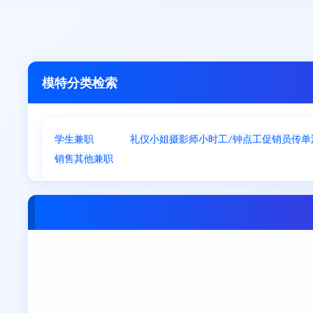
模特分类检索
学生兼职
模特
礼仪小姐
摄影师
小时工/钟点工
促销员
传单
销售
其他兼职
东莞