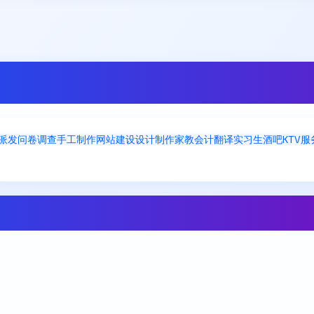
派发
问卷调查
手工制作
网站建设
设计制作
家教
会计
翻译
实习生
酒吧KTV
服