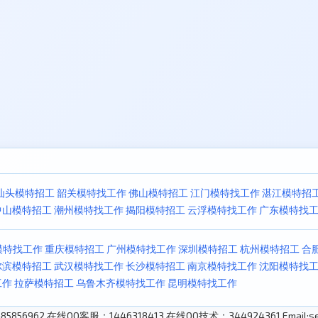
汕头模特招工
韶关模特找工作
佛山模特招工
江门模特找工作
湛江模特招
中山模特招工
潮州模特找工作
揭阳模特招工
云浮模特找工作
广东模特找
模特找工作
重庆模特招工
广州模特找工作
深圳模特招工
杭州模特招工
合
尔滨模特招工
武汉模特找工作
长沙模特招工
南京模特找工作
沈阳模特找
工作
拉萨模特招工
乌鲁木齐模特找工作
昆明模特找工作
5856962 在线QQ客服：1446318413 在线QQ技术：344924361 Email:sen