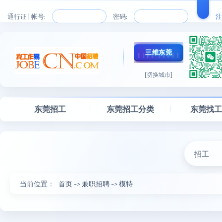
通行证 | 帐号:
密码:
注
三维东莞
[切换城市]
东莞招工
东莞招工分类
东莞找
招工
当前位置：
首页
->
兼职招聘
->
模特