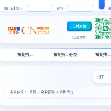
通行证 | 帐号:
密码:
注
三维东莞
[切换城市]
东莞招工
东莞招工分类
东莞找
招工
当前位置：
首页
->
全职招聘
->
培训策划