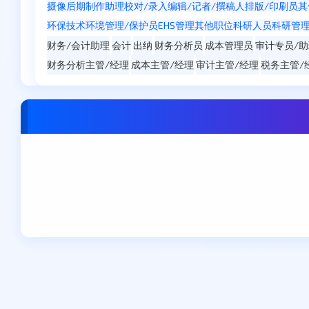
摄像
后期制作
助理
校对/录入
编辑/记者/撰稿人
排版/印刷员
其
环保技术
环境管理/保护员
EHS管理
其他职位
科研人员
科研管
财务/会计助理
会计
出纳
财务分析员
成本管理员
审计专员/助
财务分析主管/经理
成本主管/经理
审计主管/经理
税务主管/
东莞