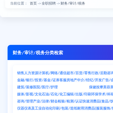
当前位置：
首页
->
全职招聘
->
财务/审计/税务
财务/审计/税务分类检索
销售
人力资源
计算机/网络/通信
超市/百货/零售
行政/后勤
咨
金融/银行/投资/基金/证券
客服
房地产中介/经纪/开发
广告/
建筑/装修
医院/医疗/护理
财务/审计/税务
保健按摩
美容
媒体/影视/文化
石油/石化/化工
编辑/出版/印刷
环保
学术/科
咨询/管理产业/法律/财会
检验/检测/认证
快速消费品(食品/饮
仪器仪表及工业自动化
印刷/包装/造纸
耐用消费品(服装服饰/