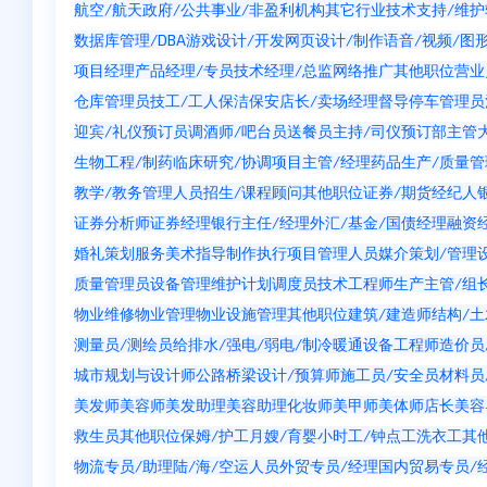
航空/航天
政府/公共事业/非盈利机构
其它行业
技术支持/维护
数据库管理/DBA
游戏设计/开发
网页设计/制作
语音/视频/图
项目经理
产品经理/专员
技术经理/总监
网络推广
其他职位
营业
仓库管理员
技工/工人
保洁
保安
店长/卖场经理
督导
停车管理员
迎宾/礼仪
预订员
调酒师/吧台员
送餐员
主持/司仪
预订部主管
生物工程/制药
临床研究/协调
项目主管/经理
药品生产/质量管
教学/教务管理人员
招生/课程顾问
其他职位
证券/期货经纪人
证券分析师
证券经理
银行主任/经理
外汇/基金/国债经理
融资
婚礼策划服务
美术指导
制作执行
项目管理人员
媒介策划/管理
质量管理员
设备管理维护
计划调度员
技术工程师
生产主管/组
物业维修
物业管理
物业设施管理
其他职位
建筑/建造师
结构/
测量员/测绘员
给排水/强电/弱电/制冷暖通
设备工程师
造价员
城市规划与设计师
公路桥梁设计/预算师
施工员/安全员
材料员
美发师
美容师
美发助理
美容助理
化妆师
美甲师
美体师
店长
美容
救生员
其他职位
保姆/护工
月嫂/育婴
小时工/钟点工
洗衣工
其
物流专员/助理
陆/海/空运人员
外贸专员/经理
国内贸易专员/