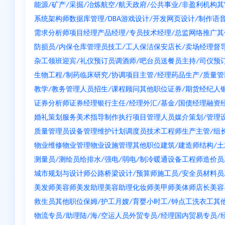
能源/矿产/采掘/冶炼
航空/航天
政府/公共事业/非盈利机构
其
系统架构师
数据库管理/DBA
游戏设计/开发
网页设计/制作
语
需求分析师
项目经理
产品经理/专员
技术经理/总监
网络推广
其
防损员/内保
仓库管理员
技工/工人
保洁
保安
店长/卖场经理
督
杂工
领班
迎宾/礼仪
预订员
调酒师/吧台员
送餐员
主持/司仪
预
生物工程/制药
临床研究/协调
项目主管/经理
药品生产/质量管
教学/教务管理人员
招生/课程顾问
其他职位
证券/期货经纪人
证券分析师
证券经理
银行主任/经理
外汇/基金/国债经理
融资
婚礼策划服务
美术指导
制作执行
项目管理人员
媒介策划/管理
质量管理员
设备管理维护
计划调度员
技术工程师
生产主管/组
物业维修
物业管理
物业设施管理
其他职位
建筑/建造师
结构/
测量员/测绘员
给排水/强电/弱电/制冷暖通
设备工程师
造价员
城市规划与设计师
公路桥梁设计/预算师
施工员/安全员
材料员
美发师
美容师
美发助理
美容助理
化妆师
美甲师
美体师
店长
美容
救生员
其他职位
保姆/护工
月嫂/育婴
小时工/钟点工
洗衣工
其
物流专员/助理
陆/海/空运人员
外贸专员/经理
国内贸易专员/