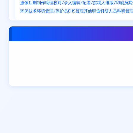
摄像
后期制作
助理
校对/录入
编辑/记者/撰稿人
排版/印刷员
其
环保技术
环境管理/保护员
EHS管理
其他职位
科研人员
科研管
东莞