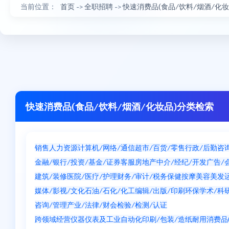
当前位置：
首页
->
全职招聘
->
快速消费品(食品/饮料/烟酒/化妆
快速消费品(食品/饮料/烟酒/化妆品)分类检索
销售
人力资源
计算机/网络/通信
超市/百货/零售
行政/后勤
咨
金融/银行/投资/基金/证券
客服
房地产中介/经纪/开发
广告/
建筑/装修
医院/医疗/护理
财务/审计/税务
保健按摩
美容美发
媒体/影视/文化
石油/石化/化工
编辑/出版/印刷
环保
学术/科
咨询/管理产业/法律/财会
检验/检测/认证
快速消费品(食品
跨领域经营
仪器仪表及工业自动化
印刷/包装/造纸
耐用消费品(