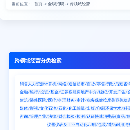
当前位置：
首页
->
全职招聘
->
跨领域经营
跨领域经营分类检索
销售
人力资源
计算机/网络/通信
超市/百货/零售
行政/后勤
咨
金融/银行/投资/基金/证券
客服
房地产中介/经纪/开发
广告/
建筑/装修
医院/医疗/护理
财务/审计/税务
保健按摩
美容美发
媒体/影视/文化
石油/石化/化工
编辑/出版/印刷
环保
学术/科
咨询/管理产业/法律/财会
检验/检测/认证
快速消费品(食品/饮
跨领域经营
仪器仪表及工业自动化
印刷/包装/造纸
耐用消费