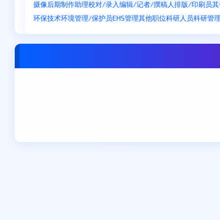
摄像
后期制作
助理
校对/录入
编辑/记者/撰稿人
排版/印刷员
其
环保技术
环境管理/保护员
EHS管理
其他职位
科研人员
科研管
东莞