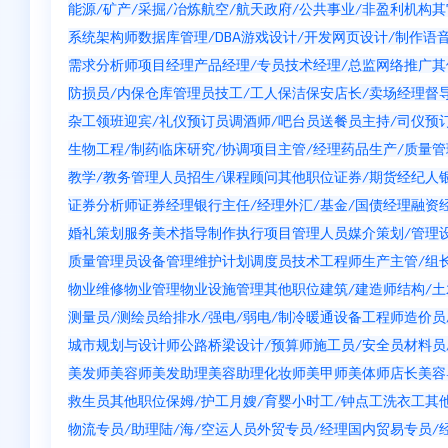
能源/矿产/采掘/冶炼
航空/航天
政府/公共事业/非盈利机构
其
系统架构师
数据库管理/DBA
游戏设计/开发
网页设计/制作
语
需求分析师
项目经理
产品经理/专员
技术经理/总监
网络推广
其
防损员/内保
仓库管理员
技工/工人
保洁
保安
店长/卖场经理
督
杂工
领班
迎宾/礼仪
预订员
调酒师/吧台员
送餐员
主持/司仪
预
生物工程/制药
临床研究/协调
项目主管/经理
药品生产/质量管
教学/教务管理人员
招生/课程顾问
其他职位
证券/期货经纪人
证券分析师
证券经理
银行主任/经理
外汇/基金/国债经理
融资
婚礼策划服务
美术指导
制作执行
项目管理人员
媒介策划/管理
质量管理员
设备管理维护
计划调度员
技术工程师
生产主管/组
物业维修
物业管理
物业设施管理
其他职位
建筑/建造师
结构/
测量员/测绘员
给排水/强电/弱电/制冷暖通
设备工程师
造价员
城市规划与设计师
公路桥梁设计/预算师
施工员/安全员
材料员
美发师
美容师
美发助理
美容助理
化妆师
美甲师
美体师
店长
美容
救生员
其他职位
保姆/护工
月嫂/育婴
小时工/钟点工
洗衣工
其
物流专员/助理
陆/海/空运人员
外贸专员/经理
国内贸易专员/