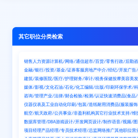
其它职位分类检索
销售
人力资源
计算机/网络/通信
超市/百货/零售
行政/后勤
咨
金融/银行/投资/基金/证券
客服
房地产中介/经纪/开发
广告
建筑/装修
医院/医疗/护理
财务/审计/税务
保健按摩
美容美
媒体/影视/文化
石油/石化/化工
编辑/出版/印刷
环保
学术/
咨询/管理产业/法律/财会
检验/检测/认证
快速消费品(食品/
仪器仪表及工业自动化
印刷/包装/造纸
耐用消费品(服装服饰/
航空/航天
政府/公共事业/非盈利机构
其它行业
技术支持/维
数据库管理/DBA
游戏设计/开发
网页设计/制作
语音/视频/
项目经理
产品经理/专员
技术经理/总监
网络推广
其他职位
营