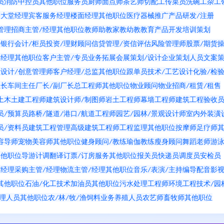
员
消防中控员
其他职位
服务员
厨师
面点师
茶艺师
切配工
传菜员
洗碗工
杂工
管
大堂经理
宾客服务经理
楼面经理
其他职位
医疗器械推广
产品研发/注册
管理
招商主管/经理
其他职位
教师
助教
家教
幼教
教育产品开发
培训策划
人
银行会计/柜员
投资/理财顾问
信贷管理/资信评估
风险管理师
股票/期货
资经理
其他职位
客户主管/专员
业务拓展
会展策划/设计
企业策划人员
文案
理
设计/创意管理师
客户经理/总监
其他职位
跟单员
技术/工艺设计
化验/检
组长
车间主任
厂长/副厂长
总工程师
其他职位
物业顾问
物业招商/租赁/租售
土木土建工程师
建筑设计师/制图师
岩土工程师
幕墙工程师
建筑工程验收
员/预算员
路桥/隧道/港口/航道工程师
园艺/园林/景观设计师
室内外装潢
员/资料员
建筑工程管理
高级建筑工程师
工程监理
其他职位
按摩师
足疗师
容导师
宠物美容师
其他职位
健身顾问/教练
瑜伽教练
瘦身顾问
舞蹈老师
游
其他职位
导游
计调
翻译
订票/订房服务
其他职位
报关员
快递员
调度员
安检员
/经理
采购主管/经理
物流主管/经理
其他职位
音乐/表演/主持
编导
配音
影
其他职位
石油/化工技术
加油员
其他职位
污水处理工程师
环境工程技术/园
理人员
其他职位
农/林/牧/渔
饲料业务
养殖人员
农艺师
畜牧师
其他职位