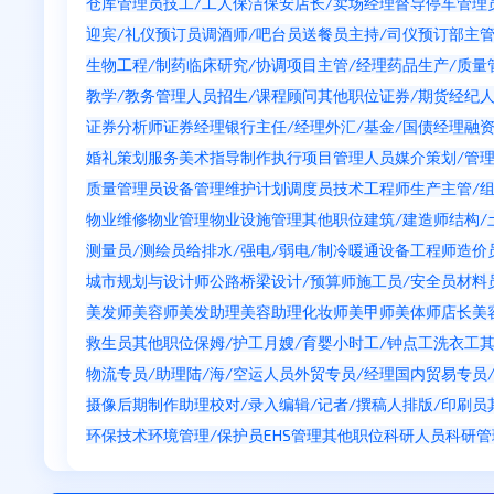
仓库管理员
技工/工人
保洁
保安
店长/卖场经理
督导
停车管理
迎宾/礼仪
预订员
调酒师/吧台员
送餐员
主持/司仪
预订部主
生物工程/制药
临床研究/协调
项目主管/经理
药品生产/质量
教学/教务管理人员
招生/课程顾问
其他职位
证券/期货经纪
证券分析师
证券经理
银行主任/经理
外汇/基金/国债经理
融
婚礼策划服务
美术指导
制作执行
项目管理人员
媒介策划/管
质量管理员
设备管理维护
计划调度员
技术工程师
生产主管/
物业维修
物业管理
物业设施管理
其他职位
建筑/建造师
结构/
测量员/测绘员
给排水/强电/弱电/制冷暖通
设备工程师
造价
城市规划与设计师
公路桥梁设计/预算师
施工员/安全员
材料
美发师
美容师
美发助理
美容助理
化妆师
美甲师
美体师
店长
美
救生员
其他职位
保姆/护工
月嫂/育婴
小时工/钟点工
洗衣工
物流专员/助理
陆/海/空运人员
外贸专员/经理
国内贸易专员
摄像
后期制作
助理
校对/录入
编辑/记者/撰稿人
排版/印刷员
环保技术
环境管理/保护员
EHS管理
其他职位
科研人员
科研管