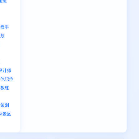
领班
操盘手
策划
验
员
设计师
其他职位
泳教练
视策划
林景区