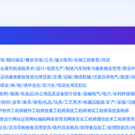
询/顾问
酒店/餐饮
市场/公关/媒介
医药/生物工程
教育/培训
/会展
司机
保险
美术/设计/创意
生产/制造
汽车销售与服务
物业管理/商业
发
运动健身
家政
旅游
法律
贸易/交通/运输/物流
机械/仪器仪表
电气/能源/
科研
农/林/牧/渔
毕业生/实习生/培训生
淘宝职位
其它职位
饮料/烟酒/化妆品)
办公用品及设备
医疗设备/器械
电气/电力/水利
跨领域
纺织/皮革/家具/家电)
礼品/玩具/工艺美术/收藏品
能源/矿产/采掘/冶
护
软件工程师
硬件工程师
质量工程师
系统工程师
测试工程师
系统架构师
图形设计
网站运营
网站编辑
网络管理员
网络安全工程师
通信技术工程师
需求
业员/店员
导购
收银员
理货员/陈列员
采购员/助理
食品加工/处理
防损员/