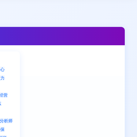
中心
动力
经营
炼
分析师
内保