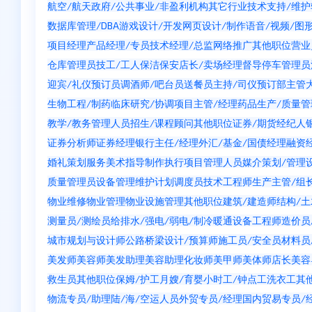
航空/航天
政府/公共事业/非盈利机构
其它行业
技术支持/维护
数据库管理/DBA
游戏设计/开发
网页设计/制作
语音/视频/图
项目经理
产品经理/专员
技术经理/总监
网络推广
其他职位
营业
仓库管理员
技工/工人
保洁
保安
店长/卖场经理
督导
停车管理员
迎宾/礼仪
预订员
调酒师/吧台员
送餐员
主持/司仪
预订部主管
生物工程/制药
临床研究/协调
项目主管/经理
药品生产/质量管
教学/教务管理人员
招生/课程顾问
其他职位
证券/期货经纪人
证券分析师
证券经理
银行主任/经理
外汇/基金/国债经理
融资
婚礼策划服务
美术指导
制作执行
项目管理人员
媒介策划/管理
质量管理员
设备管理维护
计划调度员
技术工程师
生产主管/组
物业维修
物业管理
物业设施管理
其他职位
建筑/建造师
结构/
测量员/测绘员
给排水/强电/弱电/制冷暖通
设备工程师
造价员
城市规划与设计师
公路桥梁设计/预算师
施工员/安全员
材料员
美发师
美容师
美发助理
美容助理
化妆师
美甲师
美体师
店长
美容
救生员
其他职位
保姆/护工
月嫂/育婴
小时工/钟点工
洗衣工
其
物流专员/助理
陆/海/空运人员
外贸专员/经理
国内贸易专员/