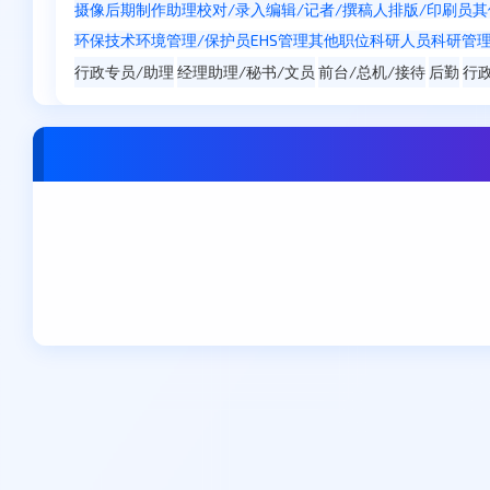
摄像
后期制作
助理
校对/录入
编辑/记者/撰稿人
排版/印刷员
其
环保技术
环境管理/保护员
EHS管理
其他职位
科研人员
科研管
行政专员/助理
经理助理/秘书/文员
前台/总机/接待
后勤
行
东莞