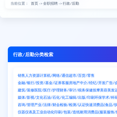
当前位置：
首页
->
全职招聘
->
行政/后勤
行政/后勤分类检索
销售
人力资源
计算机/网络/通信
超市/百货/零售
行政/后勤
金融/银行/投资/基金/证券
客服
房地产中介/经纪/开发
广告/
建筑/装修
医院/医疗/护理
财务/审计/税务
保健按摩
美容美发
媒体/影视/文化
石油/石化/化工
编辑/出版/印刷
环保
学术/科
咨询/管理产业/法律/财会
检验/检测/认证
快速消费品(食品/饮
仪器仪表及工业自动化
印刷/包装/造纸
耐用消费品(服装服饰/